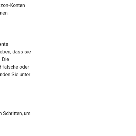
mazon-Konten
nen.
ents
geben, dass sie
. Die
d falsche oder
nden Sie unter
 Schritten, um