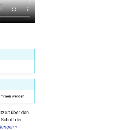
enommen werden.
htzeit über den
 Schritt der
llungen
»