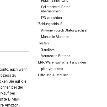
Plugin-Einrichtung
Sellercentral-Daten
übernehmen
IPN einrichten
Zahlungsablauf
Aktionen durch Statuswechsel
Manuelle Aktionen
Testen
Sandbox
Versteckte Buttons
ERP/Warenwirtschaft anbinden
plentymarkets
onto, auch wenn
prozess zu
Hilfe und Austausch
icken Sie auf die
 können bei der
rkauf bei
fte E-Mail-
dere Amazon-